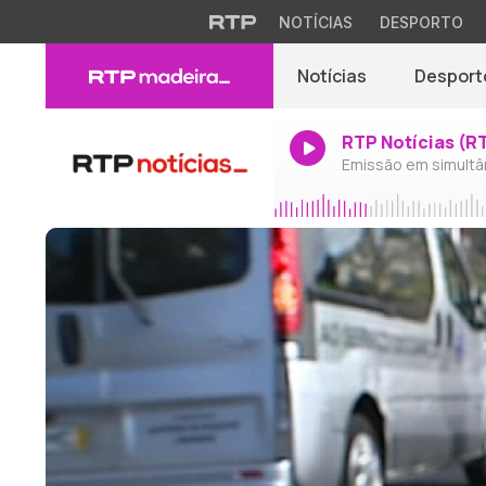
NOTÍCIAS
DESPORTO
Notícias
Desport
RTP Notícias (R
Emissão em simultâ