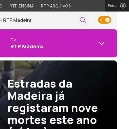
G
RTP ENSINA
RTP ARQUIVOS
Entrar
+ RTP Madeira
TV
RTP Madeira
Água poluída nas
ribeiras do
Funchal (vídeo)