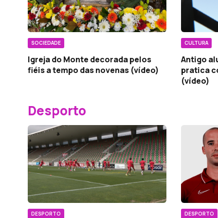
SOCIEDADE
CULTURA
Igreja do Monte decorada pelos
Antigo a
fiéis a tempo das novenas (vídeo)
pratica c
(vídeo)
Desporto
DESPORTO
DESPORTO