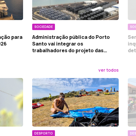
SOCIEDADE
SO
ação para
Administração pública do Porto
Ser
026
Santo vai integrar os
inq
trabalhadores do projeto das
det
bioalgas
ver todos
DESPORTO
DE