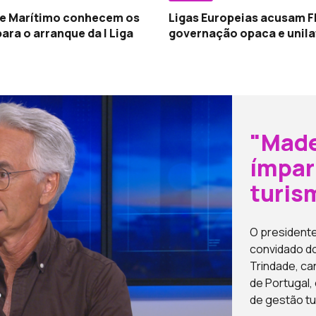
 e Marítimo conhecem os
Ligas Europeias acusam F
para o arranque da I Liga
governação opaca e unila
"Made
ímpar
turis
O presidente
convidado do
Trindade, ca
de Portugal,
de gestão tu