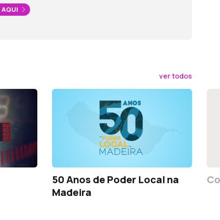
 AQUI
ver todos
50 Anos de Poder Local na
Co
Madeira