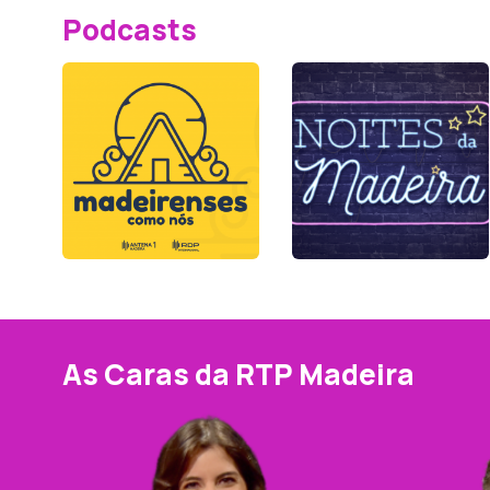
Podcasts
As Caras da RTP Madeira