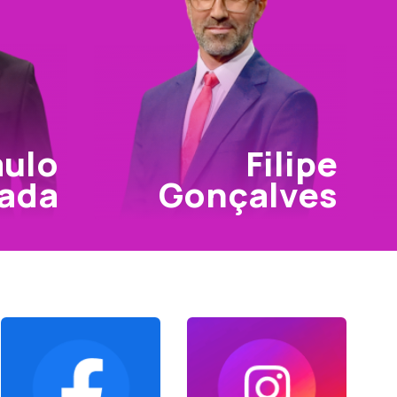
aulo
Filipe
ada
Gonçalves