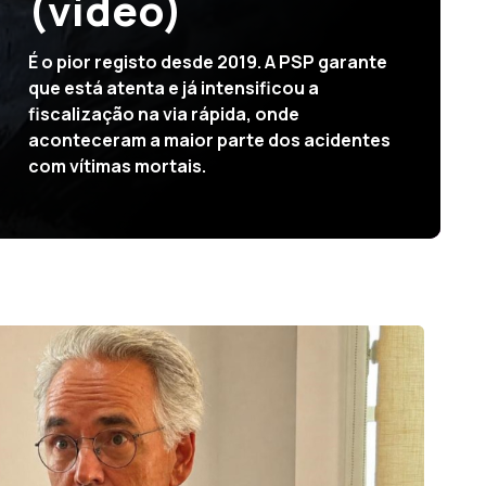
Uma conclusão após análise às águas das
ribeiras, numa ação realizada pela Agência
Regional para o Desenvolvimento da
Investigação, Tecnologia e Inovação, em
colaboração com o Observatório
Oceânico da Madeira.