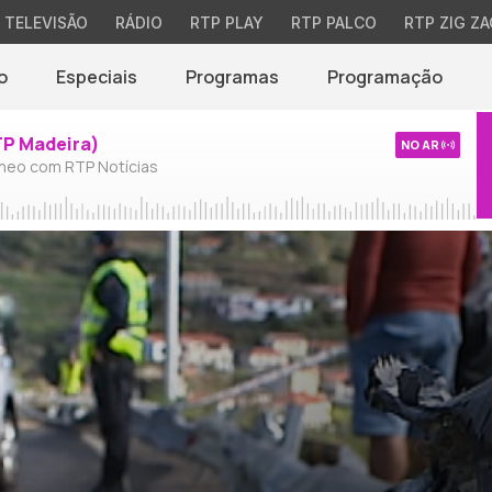
TELEVISÃO
RÁDIO
RTP PLAY
RTP PALCO
RTP ZIG ZA
o
Especiais
Programas
Programação
TP Madeira)
NO AR
neo com RTP Notícias