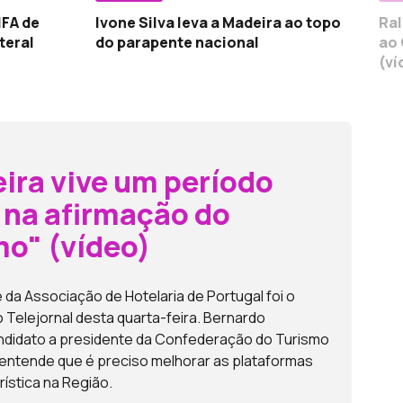
IFA de
Ivone Silva leva a Madeira ao topo
Ral
teral
do parapente nacional
ao
(ví
ira vive um período
 na afirmação do
mo" (vídeo)
 da Associação de Hotelaria de Portugal foi o
 Telejornal desta quarta-feira. Bernardo
ndidato a presidente da Confederação do Turismo
 entende que é preciso melhorar as plataformas
rística na Região.