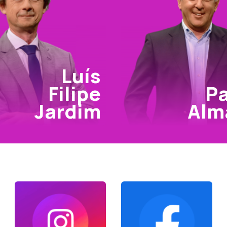
Luís
Filipe
P
Jardim
Alm