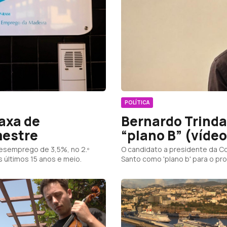
POLÍTICA
taxa de
Bernardo Trind
mestre
“plano B” (vídeo
desemprego de 3,5%, no 2.º
O candidato a presidente da C
 últimos 15 anos e meio.
Santo como 'plano b' para o pr
participação do setor turístico