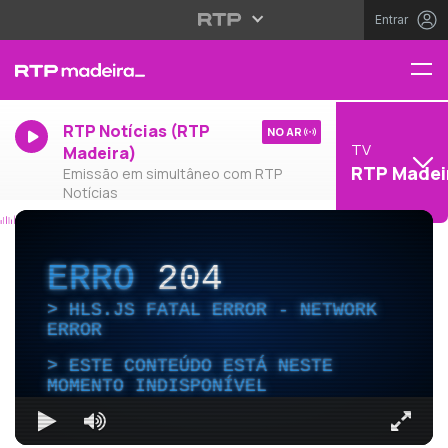
Entrar
RTP Notícias (RTP
NO AR
TV
Madeira)
RTP Madei
Emissão em simultâneo com RTP
Notícias
ERRO
204
HLS.JS FATAL ERROR - NETWORK
ERROR
ESTE CONTEÚDO ESTÁ NESTE
MOMENTO INDISPONÍVEL