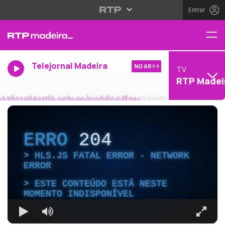
Entrar
Telejornal Madeira
NO AR
TV
RTP Madei
ERRO
204
HLS.JS FATAL ERROR - NETWORK
ERROR
ESTE CONTEÚDO ESTÁ NESTE
MOMENTO INDISPONÍVEL