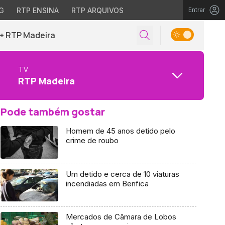
G
RTP ENSINA
RTP ARQUIVOS
Entrar
+ RTP Madeira
TV
RTP Madeira
Pode também gostar
Homem de 45 anos detido pelo
crime de roubo
Um detido e cerca de 10 viaturas
incendiadas em Benfica
Mercados de Câmara de Lobos