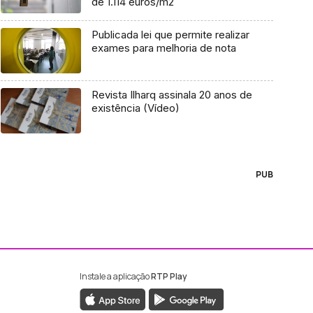
de 1.114 euros/m2
Publicada lei que permite realizar
exames para melhoria de nota
Revista Ilharq assinala 20 anos de
existência (Vídeo)
PUB
Instale a aplicação
RTP Play
ebook da RTP Madeira
nstagram da RTP Madeira