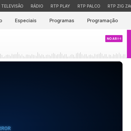
TELEVISÃO
RÁDIO
RTP PLAY
RTP PALCO
RTP ZIG ZA
o
Especiais
Programas
Programação
NO AR
RROR