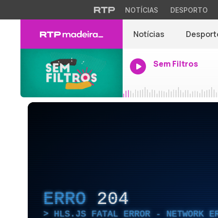
NOTÍCIAS
DESPORTO
Notícias
Desport
Sem Filtros
ERRO
204
HLS.JS FATAL ERROR - NETWORK E