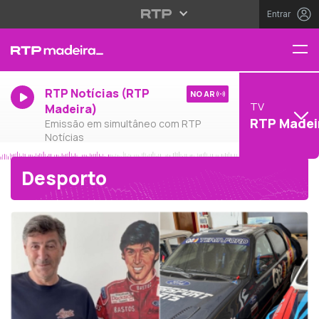
Entrar
RTP Notícias (RTP
NO AR
TV
Madeira)
RTP Madei
Emissão em simultâneo com RTP
Notícias
Desporto