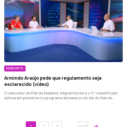
DESPORTO
Armindo Araújo pede que regulamento seja
esclarecido (vídeo)
O vencedor do Rali da Madeira, Miguel Nunes e o 3.º classificado
estiveram presente no programa de balanço do dia do Rali da
Madeira 2026. Os pilotos abordaram várias temáticas, sendo que
as penalizações estiveram na ordem do dia.
Próxima
…
1
2
3
1603