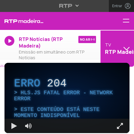
Entrar
RTP Notícias (RTP
NO AR
TV
Madeira)
RTP Madei
Emissão em simultâneo com RTP
Notícias
ERRO
204
HLS.JS FATAL ERROR - NETWORK
ERROR
ESTE CONTEÚDO ESTÁ NESTE
MOMENTO INDISPONÍVEL