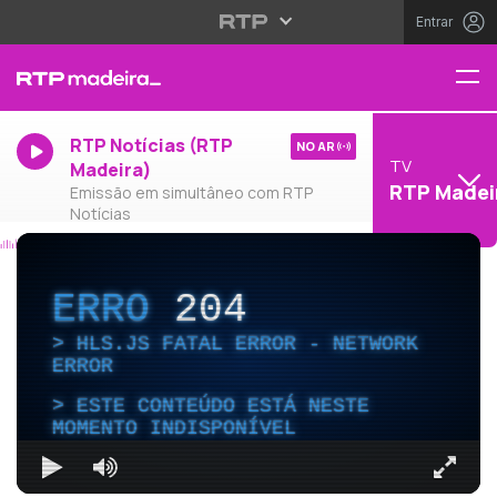
Entrar
RTP Notícias (RTP
NO AR
TV
Madeira)
RTP Madei
Emissão em simultâneo com RTP
Notícias
ERRO
204
HLS.JS FATAL ERROR - NETWORK
ERROR
ESTE CONTEÚDO ESTÁ NESTE
MOMENTO INDISPONÍVEL