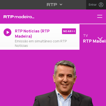
Entrar
RTP Notícias (RTP
NO AR
TV
Madeira)
RTP Madei
Emissão em simultâneo com RTP
Notícias