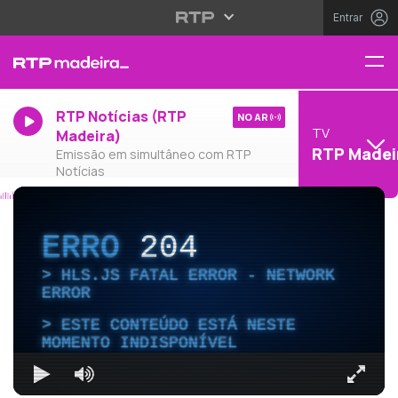
Entrar
RTP Notícias (RTP
NO AR
TV
Madeira)
RTP Madei
Emissão em simultâneo com RTP
Notícias
ERRO
204
HLS.JS FATAL ERROR - NETWORK
ERROR
ESTE CONTEÚDO ESTÁ NESTE
MOMENTO INDISPONÍVEL