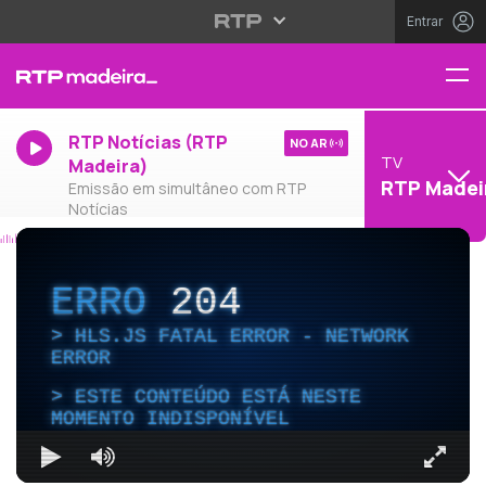
Entrar
RTP Notícias (RTP
NO AR
TV
Madeira)
RTP Madei
Emissão em simultâneo com RTP
Notícias
ERRO
204
HLS.JS FATAL ERROR - NETWORK
ERROR
ESTE CONTEÚDO ESTÁ NESTE
MOMENTO INDISPONÍVEL