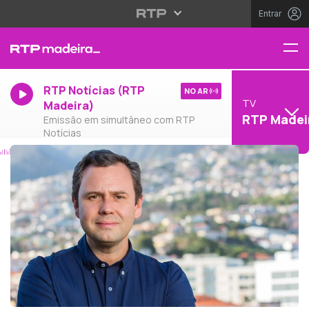
Entrar
RTP Notícias (RTP
NO AR
TV
Madeira)
RTP Madei
Emissão em simultâneo com RTP
Notícias