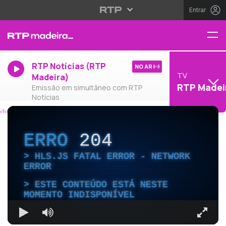
Entrar
RTP Notícias (RTP
NO AR
TV
Madeira)
RTP Madei
Emissão em simultâneo com RTP
Notícias
ERRO
204
HLS.JS FATAL ERROR - NETWORK
ERROR
ESTE CONTEÚDO ESTÁ NESTE
MOMENTO INDISPONÍVEL