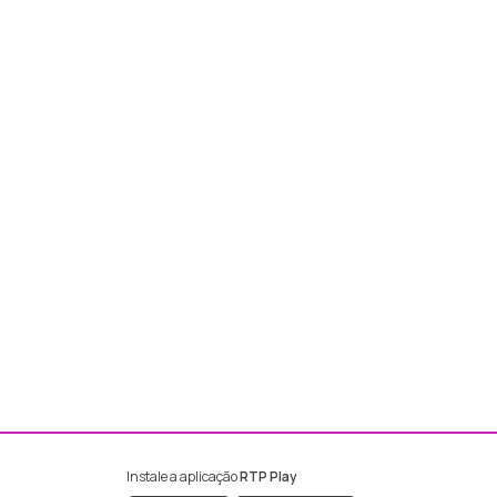
Instale a aplicação
RTP Play