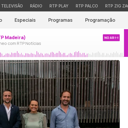
TELEVISÃO
RÁDIO
RTP PLAY
RTP PALCO
RTP ZIG ZA
o
Especiais
Programas
Programação
TP Madeira)
NO AR
neo com RTP Notícias