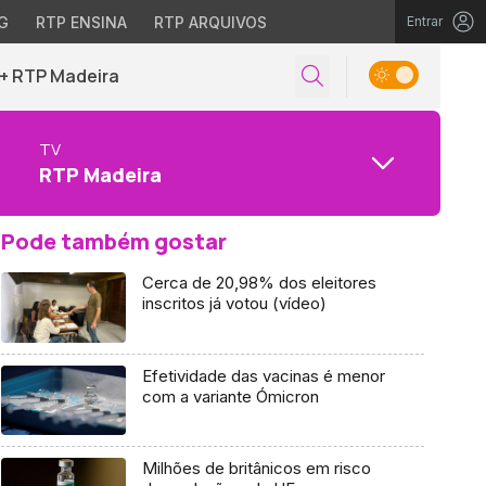
G
RTP ENSINA
RTP ARQUIVOS
Entrar
+ RTP Madeira
TV
RTP Madeira
Pode também gostar
Cerca de 20,98% dos eleitores
inscritos já votou (vídeo)
Efetividade das vacinas é menor
com a variante Ómicron
Milhões de britânicos em risco