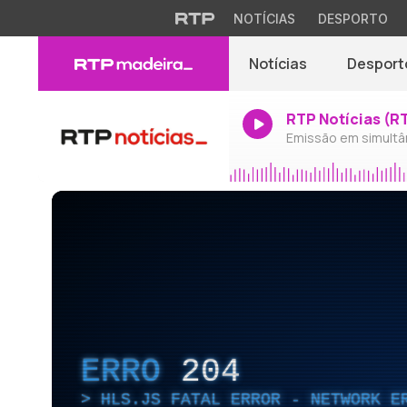
NOTÍCIAS
DESPORTO
Notícias
Desport
RTP Notícias (R
Emissão em simultâ
ERRO
204
HLS.JS FATAL ERROR - NETWORK E