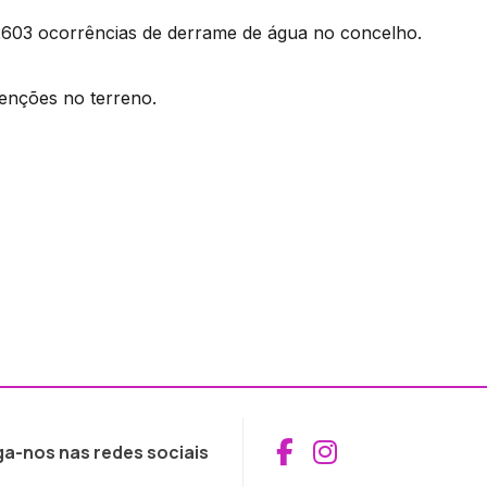
2603 ocorrências de derrame de água no concelho.
venções no terreno.
Aceder ao Fac
Aceder ao I
ga-nos nas redes sociais