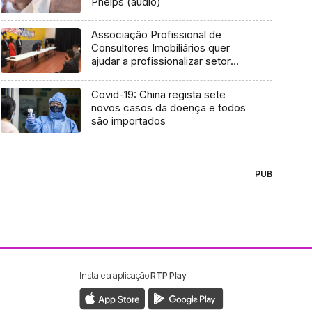
Phelps (áudio)
Associação Profissional de
Consultores Imobiliários quer
ajudar a profissionalizar setor
(Vídeo)
Covid-19: China regista sete
novos casos da doença e todos
são importados
PUB
Instale a aplicação
RTP Play
ebook da RTP Madeira
nstagram da RTP Madeira