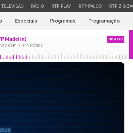
TELEVISÃO
RÁDIO
RTP PLAY
RTP PALCO
RTP ZIG ZA
o
Especiais
Programas
Programação
TP Madeira)
NO AR
neo com RTP Notícias
RROR