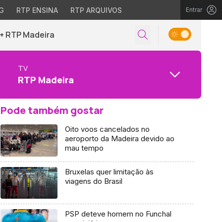
G
RTP ENSINA
RTP ARQUIVOS
Entrar
+ RTP Madeira
TV
RTP Madeira
Pode também gostar
Oito voos cancelados no
aeroporto da Madeira devido ao
mau tempo
Bruxelas quer limitação às
viagens do Brasil
PSP deteve homem no Funchal