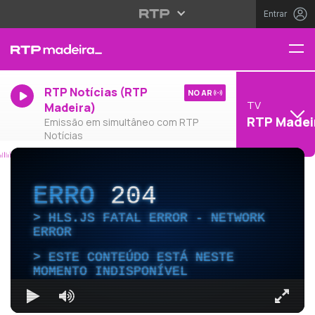
Entrar
RTP Notícias (RTP
NO AR
TV
Madeira)
RTP Madei
Emissão em simultâneo com RTP
Notícias
ERRO
204
HLS.JS FATAL ERROR - NETWORK
ERROR
ESTE CONTEÚDO ESTÁ NESTE
MOMENTO INDISPONÍVEL