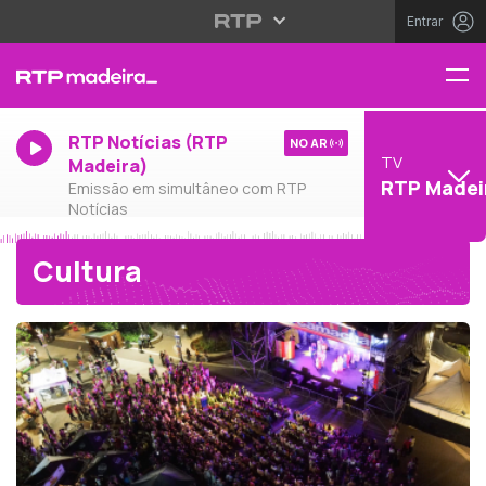
Entrar
RTP Notícias (RTP
NO AR
TV
Madeira)
RTP Madei
Emissão em simultâneo com RTP
Notícias
Cultura