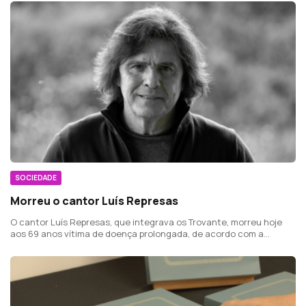
SOCIEDADE
Morreu o cantor Luís Represas
O cantor Luís Represas, que integrava os Trovante, morreu hoje
aos 69 anos vítima de doença prolongada, de acordo com a
agência que o representava.