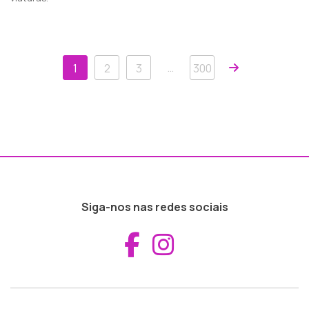
Próxima
…
1
2
3
300
Siga-nos nas redes sociais
Aceder ao Fac
Aceder ao I