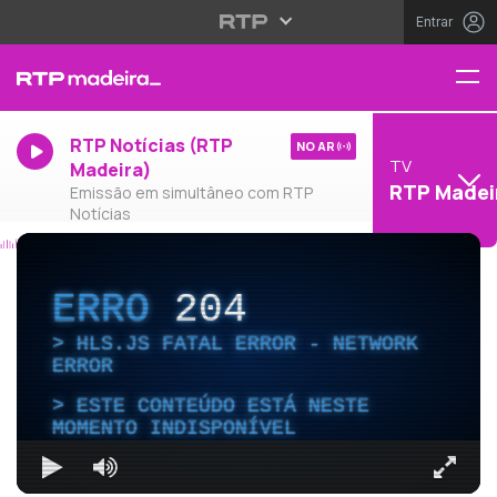
Entrar
RTP Notícias (RTP
NO AR
TV
Madeira)
RTP Madei
Emissão em simultâneo com RTP
Notícias
ERRO
204
HLS.JS FATAL ERROR - NETWORK
ERROR
ESTE CONTEÚDO ESTÁ NESTE
MOMENTO INDISPONÍVEL