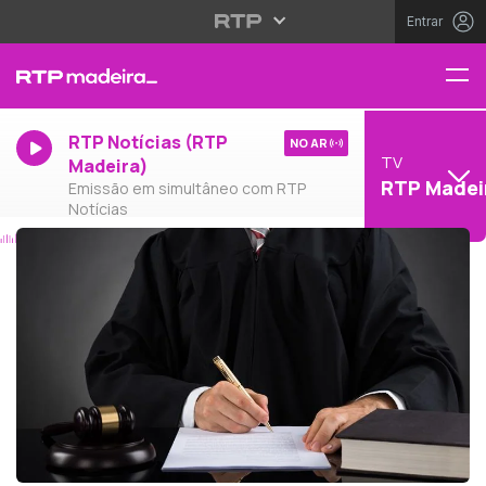
Entrar
RTP Notícias (RTP
NO AR
TV
Madeira)
RTP Madei
Emissão em simultâneo com RTP
Notícias