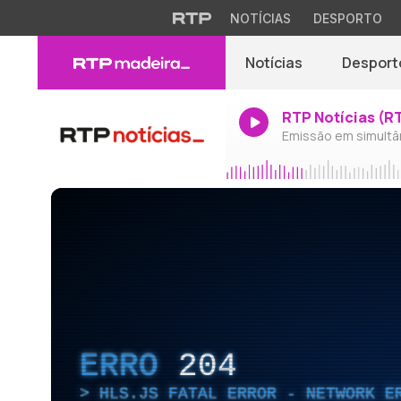
NOTÍCIAS
DESPORTO
Notícias
Desport
RTP Notícias (R
Emissão em simultâ
ERRO
204
HLS.JS FATAL ERROR - NETWORK E