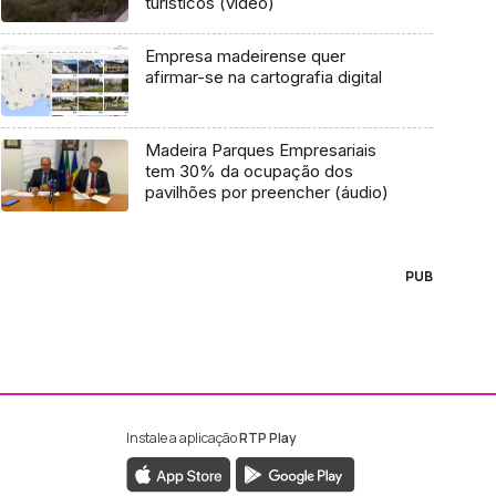
turísticos (vídeo)
Empresa madeirense quer
afirmar-se na cartografia digital
Madeira Parques Empresariais
tem 30% da ocupação dos
pavilhões por preencher (áudio)
PUB
Instale a aplicação
RTP Play
ebook da RTP Madeira
nstagram da RTP Madeira