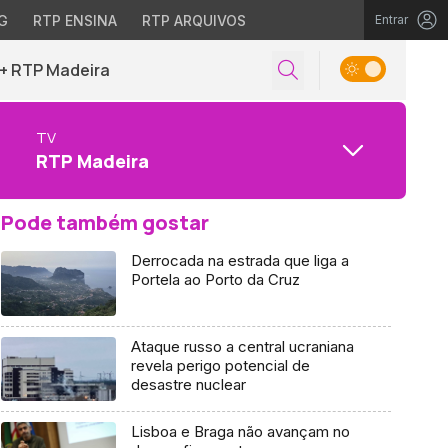
G
RTP ENSINA
RTP ARQUIVOS
Entrar
+ RTP Madeira
TV
RTP Madeira
Pode também gostar
Derrocada na estrada que liga a
Portela ao Porto da Cruz
Ataque russo a central ucraniana
revela perigo potencial de
desastre nuclear
Lisboa e Braga não avançam no