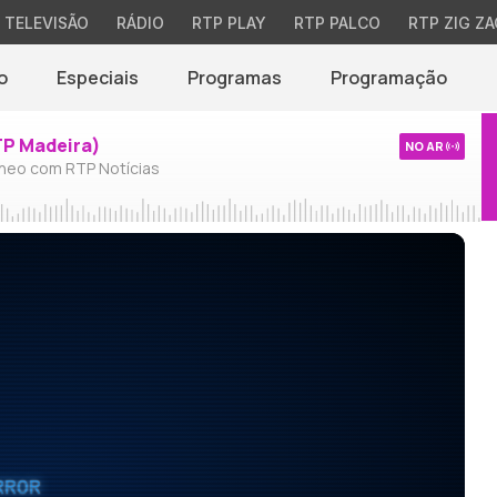
TELEVISÃO
RÁDIO
RTP PLAY
RTP PALCO
RTP ZIG ZA
o
Especiais
Programas
Programação
TP Madeira)
NO AR
neo com RTP Notícias
RROR