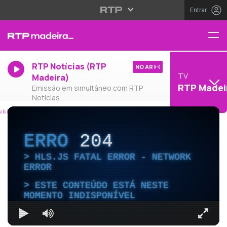
Entrar
RTP Notícias (RTP
NO AR
TV
Madeira)
RTP Madei
Emissão em simultâneo com RTP
Notícias
ERRO
204
HLS.JS FATAL ERROR - NETWORK
ERROR
ESTE CONTEÚDO ESTÁ NESTE
MOMENTO INDISPONÍVEL