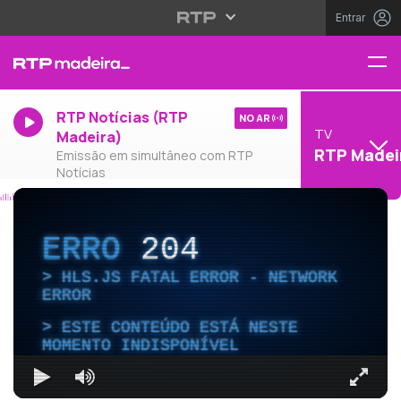
Entrar
RTP Notícias (RTP
NO AR
TV
Madeira)
RTP Madei
Emissão em simultâneo com RTP
Notícias
ERRO
204
HLS.JS FATAL ERROR - NETWORK
ERROR
ESTE CONTEÚDO ESTÁ NESTE
MOMENTO INDISPONÍVEL