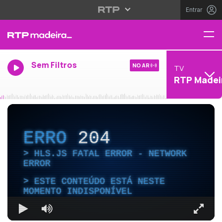
Entrar
Sem Filtros
NO AR
TV
RTP Madei
ERRO
204
HLS.JS FATAL ERROR - NETWORK
ERROR
ESTE CONTEÚDO ESTÁ NESTE
MOMENTO INDISPONÍVEL