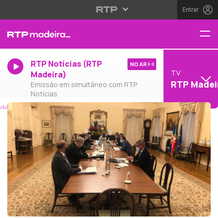
Entrar
RTP Notícias (RTP
NO AR
TV
Madeira)
RTP Madei
Emissão em simultâneo com RTP
Notícias