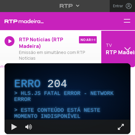
Entrar
RTP Notícias (RTP
NO AR
TV
Madeira)
RTP Madei
Emissão em simultâneo com RTP
Notícias
ERRO
204
HLS.JS FATAL ERROR - NETWORK
ERROR
ESTE CONTEÚDO ESTÁ NESTE
MOMENTO INDISPONÍVEL