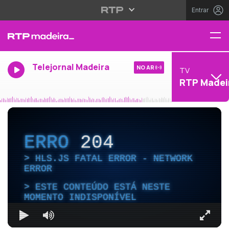
Entrar
Telejornal Madeira
NO AR
TV
RTP Madei
ERRO
204
HLS.JS FATAL ERROR - NETWORK
ERROR
ESTE CONTEÚDO ESTÁ NESTE
MOMENTO INDISPONÍVEL