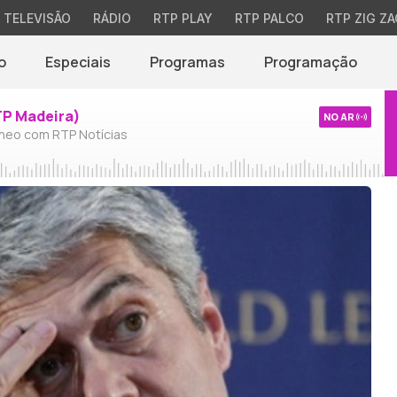
TELEVISÃO
RÁDIO
RTP PLAY
RTP PALCO
RTP ZIG ZA
o
Especiais
Programas
Programação
TP Madeira)
NO AR
neo com RTP Notícias