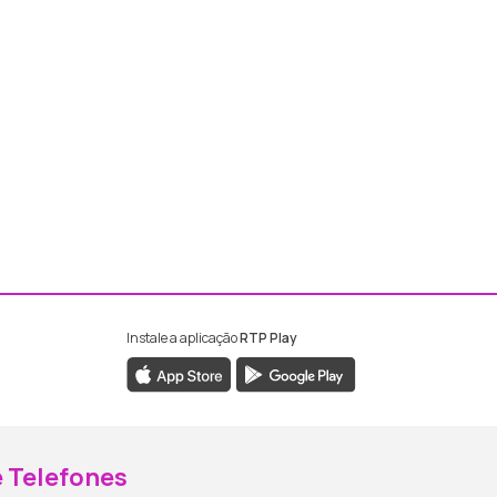
Instale a aplicação
RTP Play
ebook da RTP Madeira
nstagram da RTP Madeira
 Telefones