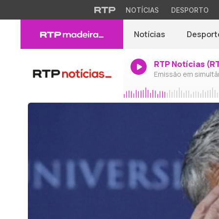
NOTÍCIAS
DESPORTO
Notícias
Desport
RTP Notícias (R
Emissão em simultâ