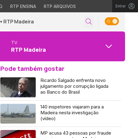
G
RTP ENSINA
RTP ARQUIVOS
Entrar
+ RTP Madeira
TV
RTP Madeira
Pode também gostar
Ricardo Salgado enfrenta novo
julgamento por corrupção ligada
ao Banco do Brasil
140 inspetores viajaram para a
Madeira nesta investigação
(vídeo)
MP acusa 43 pessoas por fraude