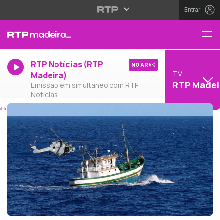
Entrar
RTP Notícias (RTP
NO AR
TV
Madeira)
RTP Madei
Emissão em simultâneo com RTP
Notícias