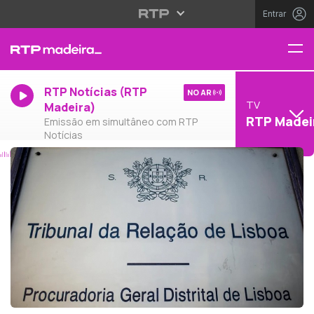
Entrar
RTP Notícias (RTP
NO AR
TV
Madeira)
RTP Madei
Emissão em simultâneo com RTP
Notícias