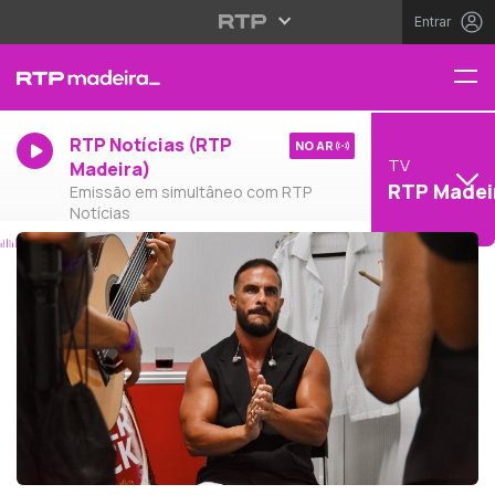
Entrar
RTP Notícias (RTP
NO AR
TV
Madeira)
RTP Madei
Emissão em simultâneo com RTP
Notícias