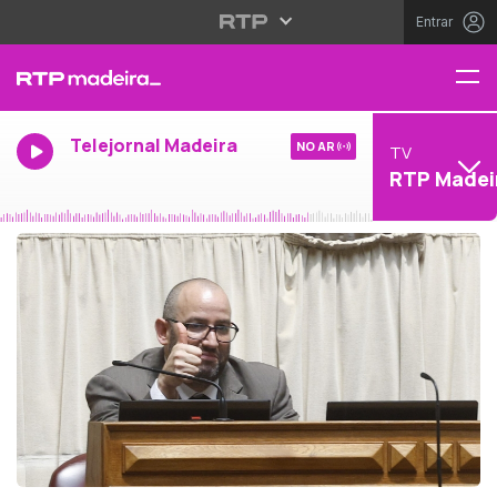
Entrar
Telejornal Madeira
NO AR
TV
RTP Madei