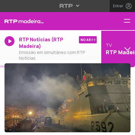
Entrar
RTP Notícias (RTP
NO AR
TV
Madeira)
RTP Madei
Emissão em simultâneo com RTP
Notícias