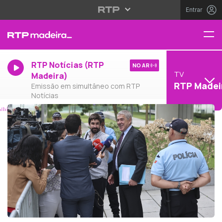
Entrar
RTP Notícias (RTP
NO AR
TV
Madeira)
RTP Madei
Emissão em simultâneo com RTP
Notícias