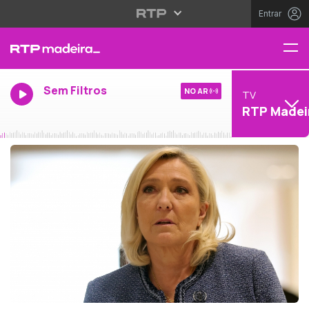
Entrar
Sem Filtros
NO AR
TV
RTP Madei