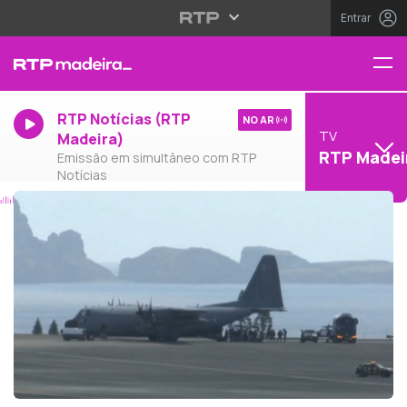
Entrar
RTP Notícias (RTP
NO AR
TV
Madeira)
RTP Madei
Emissão em simultâneo com RTP
Notícias