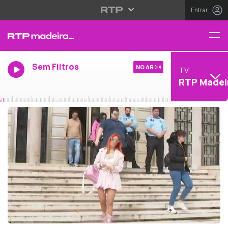
Entrar
Sem Filtros
NO AR
TV
RTP Madei