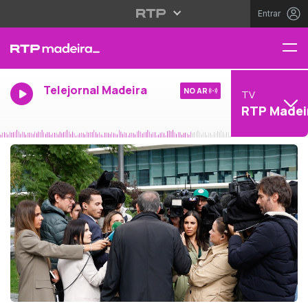
Entrar
Telejornal Madeira
NO AR
TV
RTP Madei