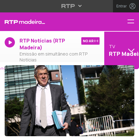
Entrar
RTP Notícias (RTP
NO AR
TV
Madeira)
RTP Madei
Emissão em simultâneo com RTP
Notícias