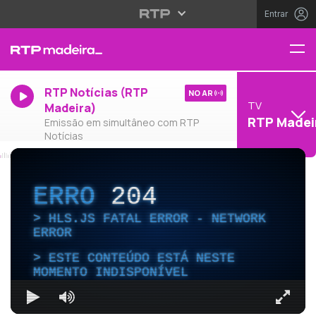
Entrar
RTP Notícias (RTP
NO AR
TV
Madeira)
RTP Madei
Emissão em simultâneo com RTP
Notícias
ERRO
204
HLS.JS FATAL ERROR - NETWORK
ERROR
ESTE CONTEÚDO ESTÁ NESTE
MOMENTO INDISPONÍVEL