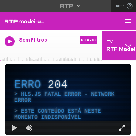
Entrar
Sem Filtros
NO AR
TV
RTP Madei
ERRO
204
HLS.JS FATAL ERROR - NETWORK
ERROR
ESTE CONTEÚDO ESTÁ NESTE
MOMENTO INDISPONÍVEL