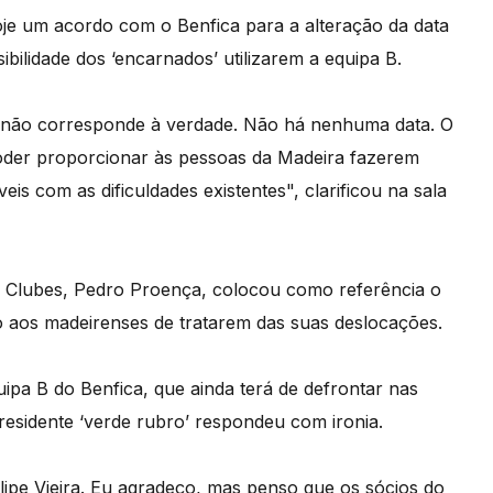
oje um acordo com o Benfica para a alteração da data
sibilidade dos ‘encarnados’ utilizarem a equipa B.
e não corresponde à verdade. Não há nenhuma data. O
poder proporcionar às pessoas da Madeira fazerem
 com as dificuldades existentes", clarificou na sala
de Clubes, Pedro Proença, colocou como referência o
o aos madeirenses de tratarem das suas deslocações.
uipa B do Benfica, que ainda terá de defrontar nas
presidente ‘verde rubro’ respondeu com ironia.
ipe Vieira. Eu agradeço, mas penso que os sócios do