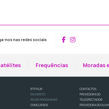
Aceder ao Fac
Aceder ao I
ga-nos nas redes sociais
atélites
Frequências
Moradas e
RTP PLAY
CONTACTOS
EM DIRETO
PROVEDORA DO
REVER PROGRAMAS
TELESPECTADOR
CONCURSOS
PROVEDORA DO OUVI