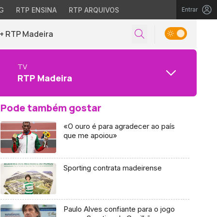
G
RTP ENSINA
RTP ARQUIVOS
Entrar
+ RTP Madeira
TV
RTP Madeira
Pode também gostar
«O ouro é para agradecer ao país
que me apoiou»
Sporting contrata madeirense
Paulo Alves confiante para o jogo