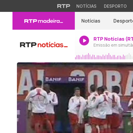
NOTÍCIAS
DESPORTO
Notícias
Desport
RTP Notícias (R
Emissão em simultâ