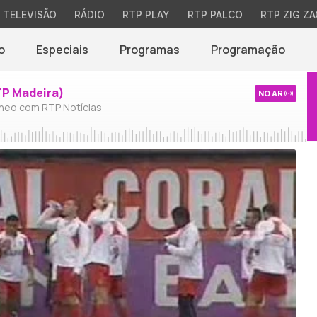
TELEVISÃO
RÁDIO
RTP PLAY
RTP PALCO
RTP ZIG ZA
o
Especiais
Programas
Programação
TP Madeira)
NO AR
neo com RTP Notícias