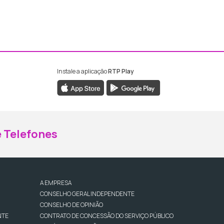
Instale a aplicação
RTP Play
ebook da RTP Madeira
nstagram da RTP Madeira
 Telefones
A EMPRESA
CONSELHO GERAL INDEPENDENTE
CONSELHO DE OPINIÃO
NTE
CONTRATO DE CONCESSÃO DO SERVIÇO PÚBLICO