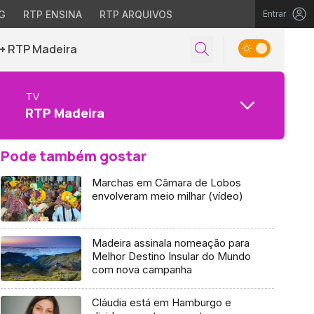
G
RTP ENSINA
RTP ARQUIVOS
Entrar
+ RTP Madeira
TV
RTP Madeira
Pode também gostar
Marchas em Câmara de Lobos
envolveram meio milhar (vídeo)
Madeira assinala nomeação para
Melhor Destino Insular do Mundo
com nova campanha
Cláudia está em Hamburgo e