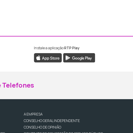
Instale a aplicação
RTP Play
ebook da RTP Madeira
nstagram da RTP Madeira
 Telefones
A EMPRESA
CONSELHO GERAL INDEPENDENTE
CONSELHO DE OPINIÃO