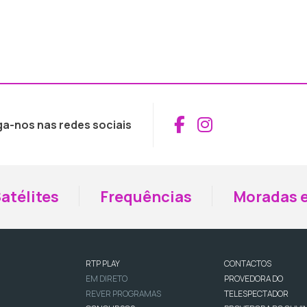
Aceder ao Fac
Aceder ao I
ga-nos nas redes sociais
atélites
Frequências
Moradas e
RTP PLAY
CONTACTOS
EM DIRETO
PROVEDORA DO
REVER PROGRAMAS
TELESPECTADOR