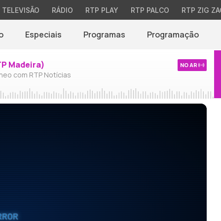
TELEVISÃO
RÁDIO
RTP PLAY
RTP PALCO
RTP ZIG ZA
o
Especiais
Programas
Programação
TP Madeira)
NO AR
neo com RTP Notícias
RROR