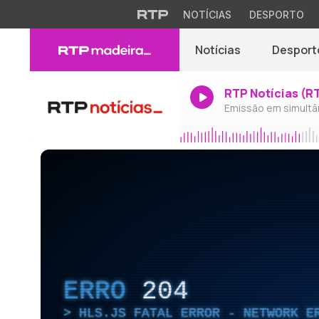
NOTÍCIAS
DESPORTO
Notícias
Desport
RTP Notícias (R
Emissão em simultâ
ERRO
204
HLS.JS FATAL ERROR - NETWORK E