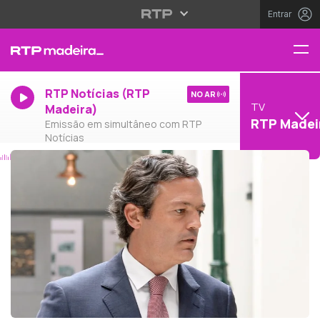
Entrar
RTP Notícias (RTP
NO AR
TV
Madeira)
RTP Madei
Emissão em simultâneo com RTP
Notícias