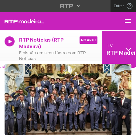
Entrar
RTP Notícias (RTP
NO AR
TV
Madeira)
RTP Madei
Emissão em simultâneo com RTP
Notícias