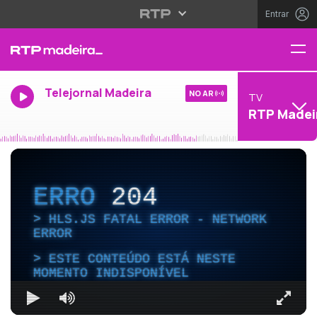
Entrar
Telejornal Madeira
NO AR
TV
RTP Madei
ERRO
204
HLS.JS FATAL ERROR - NETWORK
ERROR
ESTE CONTEÚDO ESTÁ NESTE
MOMENTO INDISPONÍVEL