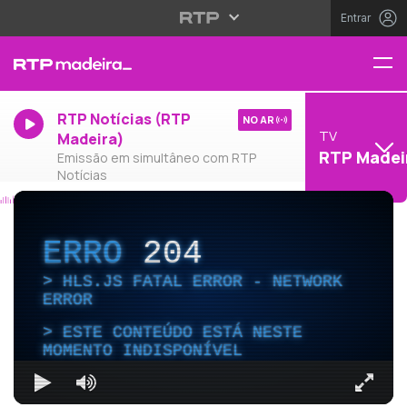
Entrar
RTP Notícias (RTP
NO AR
TV
Madeira)
RTP Madei
Emissão em simultâneo com RTP
Notícias
ERRO
204
HLS.JS FATAL ERROR - NETWORK
ERROR
ESTE CONTEÚDO ESTÁ NESTE
MOMENTO INDISPONÍVEL