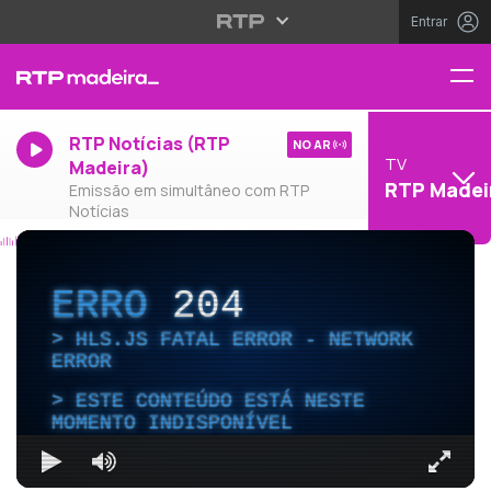
Entrar
RTP Notícias (RTP
NO AR
TV
Madeira)
RTP Madei
Emissão em simultâneo com RTP
Notícias
ERRO
204
HLS.JS FATAL ERROR - NETWORK
ERROR
ESTE CONTEÚDO ESTÁ NESTE
MOMENTO INDISPONÍVEL