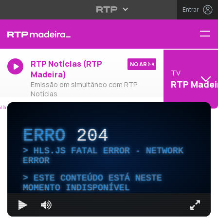
Entrar
RTP Notícias (RTP
NO AR
TV
Madeira)
RTP Madei
Emissão em simultâneo com RTP
Notícias
ERRO
204
HLS.JS FATAL ERROR - NETWORK
ERROR
ESTE CONTEÚDO ESTÁ NESTE
MOMENTO INDISPONÍVEL