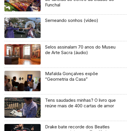
Funchal
Semeando sonhos (vídeo)
Selos assinalam 70 anos do Museu
de Arte Sacra (áudio)
Mafalda Gonçalves expõe
“Geometria da Casa”
Tens saudades minhas? O livro que
reúne mais de 400 cartas de amor
Drake bate recorde dos Beatles