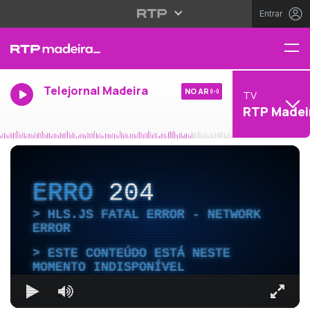
Entrar
Telejornal Madeira
NO AR
TV
RTP Madei
ERRO
204
HLS.JS FATAL ERROR - NETWORK
ERROR
ESTE CONTEÚDO ESTÁ NESTE
MOMENTO INDISPONÍVEL