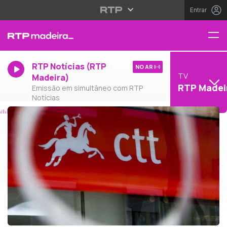
Entrar
RTP Notícias (RTP
NO AR
TV
Madeira)
RTP Madei
Emissão em simultâneo com RTP
Notícias