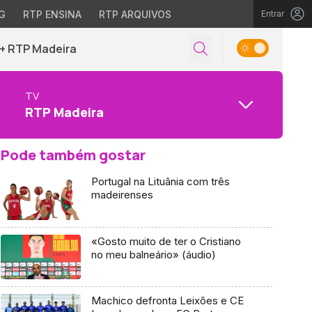
G
RTP ENSINA
RTP ARQUIVOS
Entrar
+ RTP Madeira
TV
RTP Madeira
Pode também gostar
Portugal na Lituânia com três
madeirenses
«Gosto muito de ter o Cristiano
no meu balneário» (áudio)
Machico defronta Leixões e CE