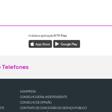
Instale a aplicação
RTP Play
ebook da RTP Madeira
nstagram da RTP Madeira
 Telefones
A EMPRESA
CONSELHO GERAL INDEPENDENTE
CONSELHO DE OPINIÃO
NTE
CONTRATO DE CONCESSÃO DO SERVIÇO PÚBLICO