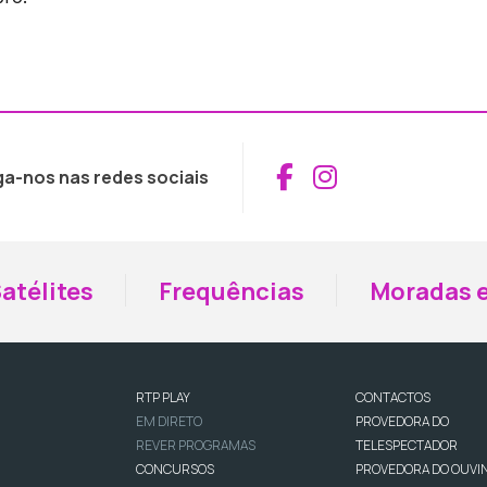
Aceder ao Fac
Aceder ao I
ga-nos nas redes sociais
atélites
Frequências
Moradas e
RTP PLAY
CONTACTOS
EM DIRETO
PROVEDORA DO
REVER PROGRAMAS
TELESPECTADOR
CONCURSOS
PROVEDORA DO OUVI