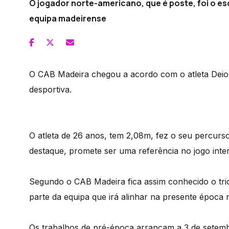
O jogador norte-americano, que é poste, foi o es
equipa madeirense
O CAB Madeira chegou a acordo com o atleta Deio
desportiva.
O atleta de 26 anos, tem 2,08m, fez o seu percur
destaque, promete ser uma referência no jogo inte
Segundo o CAB Madeira fica assim conhecido o trio
parte da equipa que irá alinhar na presente época
Os trabalhos de pré-época arrancam a 3 de setem