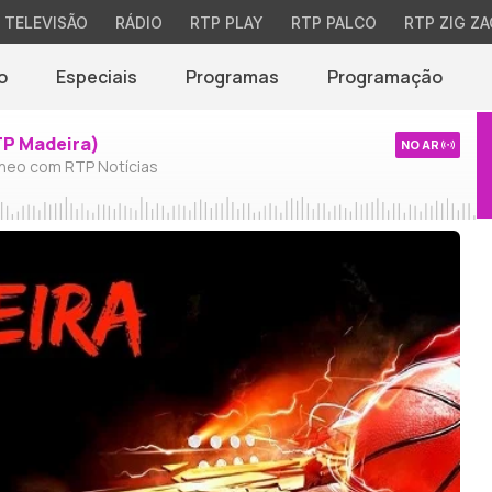
TELEVISÃO
RÁDIO
RTP PLAY
RTP PALCO
RTP ZIG ZA
o
Especiais
Programas
Programação
TP Madeira)
NO AR
neo com RTP Notícias