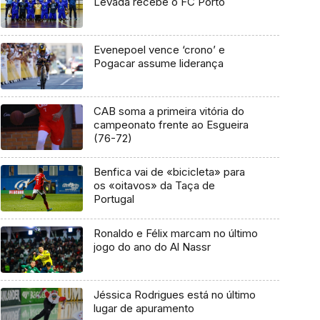
Levada recebe o FC Porto
Evenepoel vence ‘crono’ e
Pogacar assume liderança
CAB soma a primeira vitória do
campeonato frente ao Esgueira
(76-72)
Benfica vai de «bicicleta» para
os «oitavos» da Taça de
Portugal
Ronaldo e Félix marcam no último
jogo do ano do Al Nassr
Jéssica Rodrigues está no último
lugar de apuramento